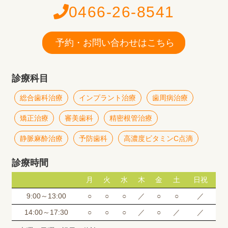
0466-26-8541
予約・お問い合わせはこちら
診療科目
総合歯科治療
インプラント治療
歯周病治療
矯正治療
審美歯科
精密根管治療
静脈麻酔治療
予防歯科
高濃度ビタミンC点滴
診療時間
月
火
水
木
金
土
日祝
9:00～13:00
○
○
○
／
○
○
／
14:00～17:30
○
○
○
／
○
／
／